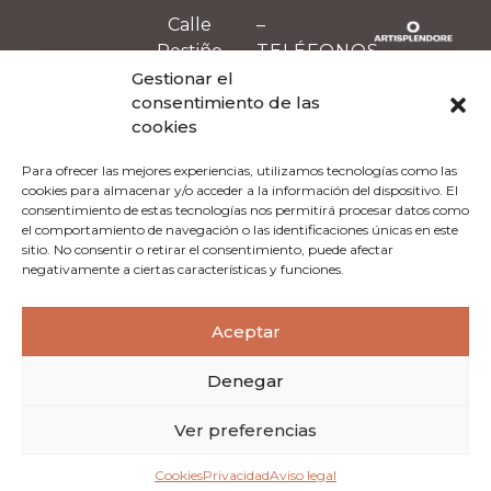
Calle
–
Pestiño
TELÉFONOS
s/n
–
Gestionar el
Visita
consentimiento de las
09530
Turística:
cookies
Oña,
697 893
Burgos
505
Para ofrecer las mejores experiencias, utilizamos tecnologías como las
(España)
cookies para almacenar y/o acceder a la información del dispositivo. El
Casa
consentimiento de estas tecnologías nos permitirá procesar datos como
Parroquial:
el comportamiento de navegación o las identificaciones únicas en este
947 300
sitio. No consentir o retirar el consentimiento, puede afectar
negativamente a ciertas características y funciones.
103
Aceptar
Denegar
2024 © Monasterio de San Salvador de Oña ·
Aviso
Ver preferencias
legal
·
Privacidad
·
Cookies
Cookies
Privacidad
Aviso legal