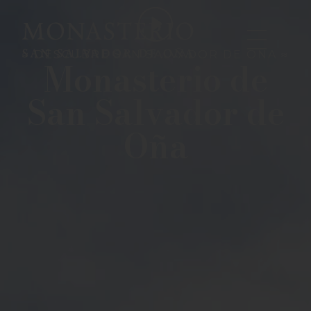
≈ DESCUBRE SAN SALVADOR DE OÑA ≈
Monasterio de
San Salvador de
Oña